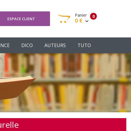
Panier
0
ESPACE CLIENT
0 €
otre panier est vide
ENCE
DICO
AUTEURS
TUTO
Votre Panier
Commander
relle