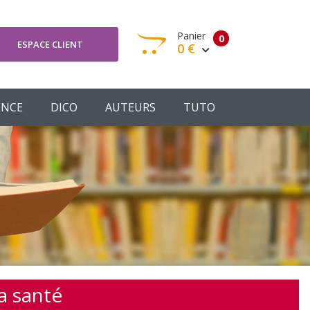
Panier
0
ESPACE CLIENT
0 €
otre panier est vide
ENCE
DICO
AUTEURS
TUTO
Votre Panier
Commander
a santé