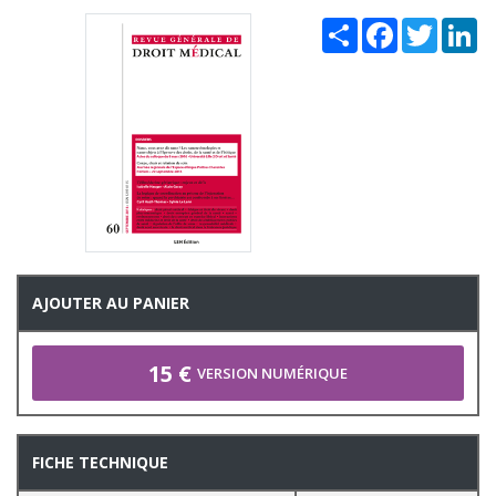
Share
Facebook
Twitter
Li
AJOUTER AU PANIER
15 €
VERSION NUMÉRIQUE
FICHE TECHNIQUE