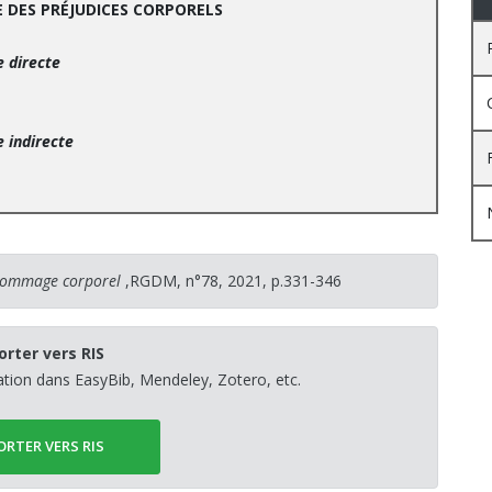
 DES PRÉJUDICES CORPORELS
e directe
e indirecte
dommage corporel
,RGDM, n°78, 2021, p.331-346
orter vers RIS
sation dans EasyBib, Mendeley, Zotero, etc.
ORTER VERS RIS