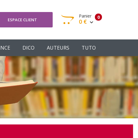
Panier
0
ESPACE CLIENT
0 €
otre panier est vide
ENCE
DICO
AUTEURS
TUTO
Votre Panier
Commander