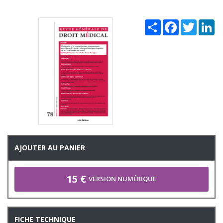
Share
Facebook
Twitter
Li
AJOUTER AU PANIER
15 €
VERSION NUMÉRIQUE
FICHE TECHNIQUE