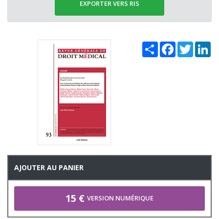
EXPORTER VERS RIS
Share
Facebook
Twitter
Li
AJOUTER AU PANIER
15 €
VERSION NUMÉRIQUE