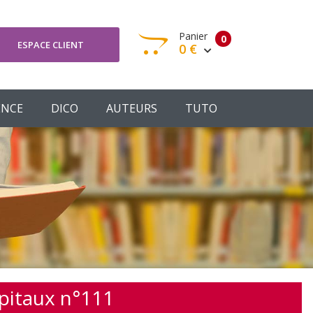
Panier
0
ESPACE CLIENT
0 €
otre panier est vide
ENCE
DICO
AUTEURS
TUTO
Votre Panier
Commander
ôpitaux n°111