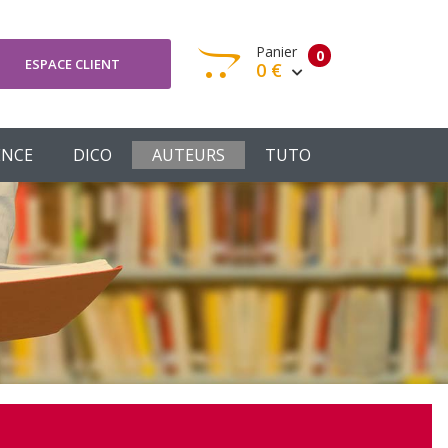
Panier
0
ESPACE CLIENT
0 €
otre panier est vide
ENCE
DICO
AUTEURS
TUTO
Votre Panier
Commander