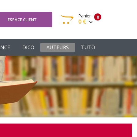
Panier
0
ESPACE CLIENT
0 €
otre panier est vide
ENCE
DICO
AUTEURS
TUTO
Votre Panier
Commander