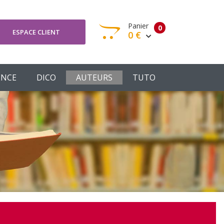
Panier
0
ESPACE CLIENT
0 €
otre panier est vide
ENCE
DICO
AUTEURS
TUTO
Votre Panier
Commander