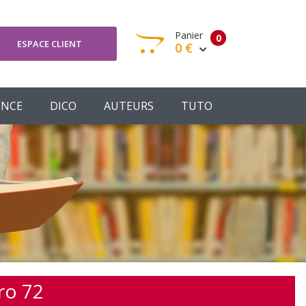
Panier
0
ESPACE CLIENT
0 €
otre panier est vide
ENCE
DICO
AUTEURS
TUTO
Votre Panier
Commander
ro 72