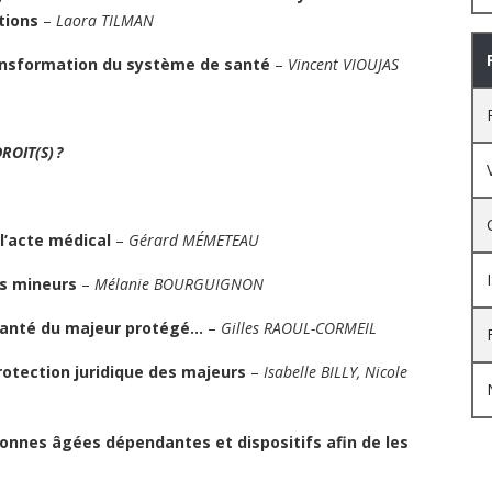
tions
–
Laora TILMAN
ansformation du système de santé
–
Vincent VIOUJAS
ROIT(S) ?
l’acte médical
–
Gérard MÉMETEAU
es mineurs
–
Mélanie BOURGUIGNON
a santé du majeur protégé…
–
Gilles RAOUL-CORMEIL
rotection juridique des majeurs
–
Isabelle BILLY, Nicole
rsonnes âgées dépendantes et dispositifs afin de les