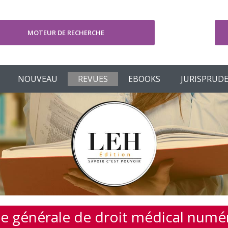
MOTEUR DE RECHERCHE
V
NOUVEAU
REVUES
EBOOKS
JURISPRUD
e générale de droit médical numé