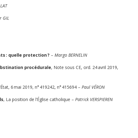
LLAT
r GIL
s : quelle protection ?
–
Margo BERNELIN
obstination procédurale
, Note sous CE, ord. 24 avril 2019,
’État, 6 mai 2019, n° 419242, n° 415694 –
Paul VÉRON
ls
, La position de l’Église catholique –
Patrick VERSPIEREN