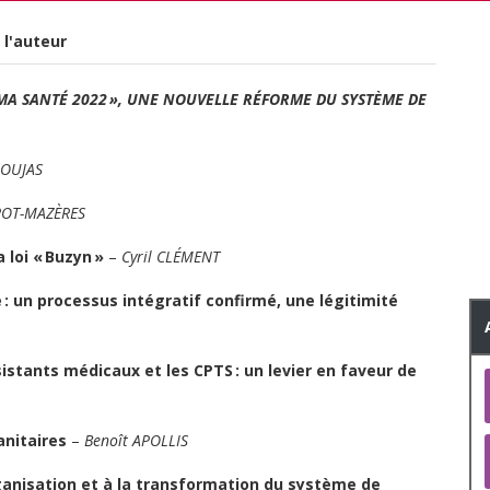
 l'auteur
 « MA SANTÉ 2022 », UNE NOUVELLE RÉFORME DU SYSTÈME DE
IOUJAS
IROT-MAZÈRES
a loi « Buzyn »
–
Cyril CLÉMENT
e : un processus intégratif confirmé, une légitimité
istants médicaux et les CPTS : un levier en faveur de
anitaires
–
Benoît APOLLIS
organisation et à la transformation du système de