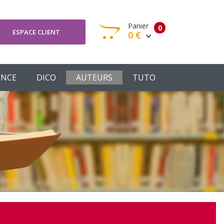
Panier
0
ESPACE CLIENT
0 €
otre panier est vide
ENCE
DICO
AUTEURS
TUTO
Votre Panier
Commander