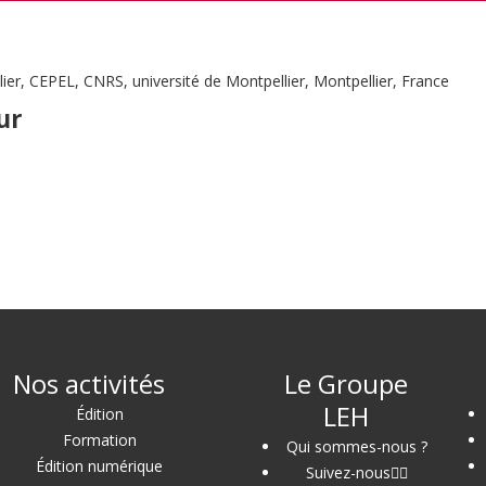
er, CEPEL, CNRS, université de Montpellier, Montpellier, France
ur
Nos activités
Le Groupe
LEH
Édition
Formation
Qui sommes-nous ?
Édition numérique
Suivez-nous