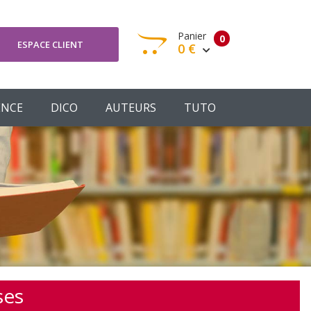
Panier
0
ESPACE CLIENT
0 €
otre panier est vide
ENCE
DICO
AUTEURS
TUTO
Votre Panier
Commander
ses