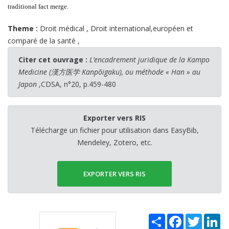
traditional fact merge.
Theme :
Droit médical
,
Droit international,européen et
comparé de la santé
,
Citer cet ouvrage :
L’encadrement juridique de la Kampo
Medicine (漢方医学 Kanpōigaku), ou méthode « Han » au
Japon
,CDSA, n°20, p.459-480
Exporter vers RIS
Télécharge un fichier pour utilisation dans EasyBib,
Mendeley, Zotero, etc.
EXPORTER VERS RIS
Share
Facebook
Twitter
Li