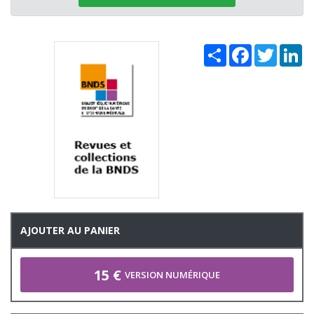
Share
Facebook
Twitter
Li
AJOUTER AU PANIER
15 €
VERSION NUMÉRIQUE