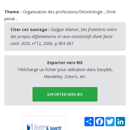
Theme :
Organisation des professions/Déontologie
,
Droit
pénal
,
Citer cet ouvrage :
Guigue Marion,
Des frontières entre
des propos diffamatoires et ceux constitutifs d’une faute
civile
,RDS, n°12, 2006, p.384-387
Exporter vers RIS
Télécharge un fichier pour utilisation dans EasyBib,
Mendeley, Zotero, etc.
EXPORTER VERS RIS
Share
Facebook
Twitter
Li