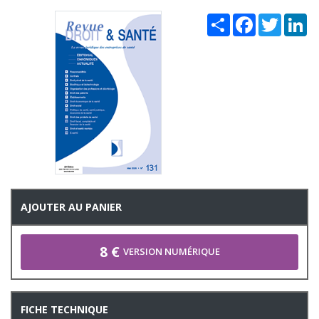
Share
Facebook
Twitter
Li
AJOUTER AU PANIER
8 €
VERSION NUMÉRIQUE
FICHE TECHNIQUE