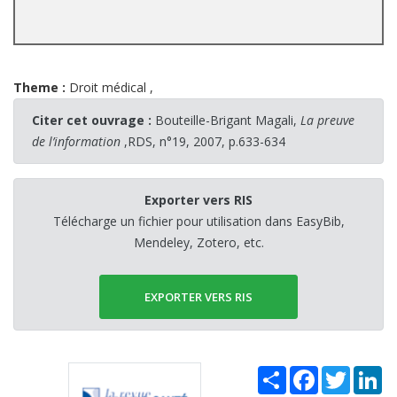
Theme :
Droit médical
,
Citer cet ouvrage :
Bouteille-Brigant Magali,
La preuve
de l’information
,RDS, n°19, 2007, p.633-634
Exporter vers RIS
Télécharge un fichier pour utilisation dans EasyBib,
Mendeley, Zotero, etc.
EXPORTER VERS RIS
Share
Facebook
Twitter
Li