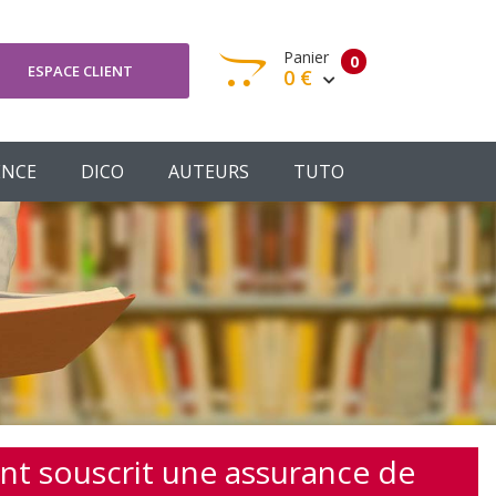
Panier
0
ESPACE CLIENT
0 €
otre panier est vide
ENCE
DICO
AUTEURS
TUTO
Votre Panier
Commander
ient souscrit une assurance de