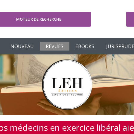
MOTEUR DE RECHERCHE
V
NOUVEAU
REVUES
EBOOKS
JURISPRUD
vos médecins en exercice libéral a