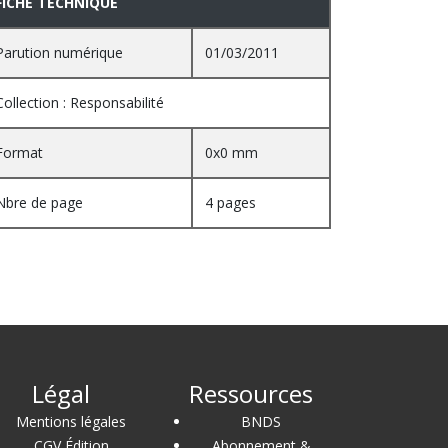
FICHE TECHNIQUE
Parution numérique
01/03/2011
Collection : Responsabilité
Format
0x0 mm
Nbre de page
4 pages
Légal
Ressources
Mentions légales
BNDS
CGV Édition
Abonnement &