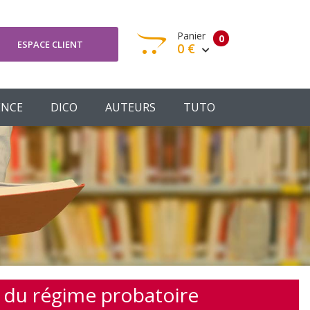
Panier
0
ESPACE CLIENT
0 €
otre panier est vide
ENCE
DICO
AUTEURS
TUTO
Votre Panier
Commander
t du régime probatoire