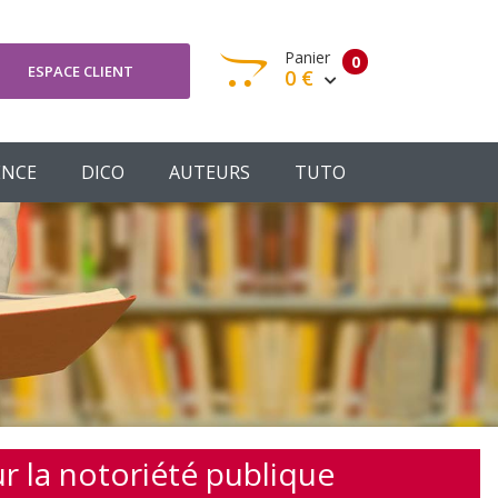
Panier
0
ESPACE CLIENT
0 €
otre panier est vide
ENCE
DICO
AUTEURS
TUTO
Votre Panier
Commander
r la notoriété publique