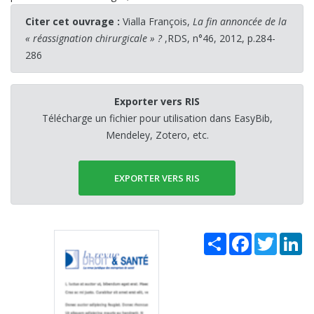
Citer cet ouvrage :
Vialla François,
La fin annoncée de la
« réassignation chirurgicale » ?
,RDS, n°46, 2012, p.284-
286
Exporter vers RIS
Télécharge un fichier pour utilisation dans EasyBib,
Mendeley, Zotero, etc.
EXPORTER VERS RIS
Share
Facebook
Twitter
Li