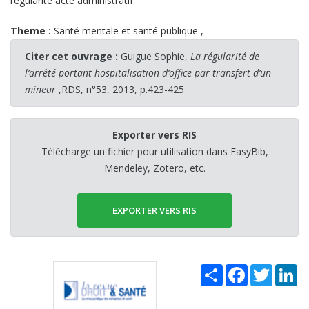
régularité acte administratif
Theme :
Santé mentale et santé publique
,
Citer cet ouvrage :
Guigue Sophie,
La régularité de
l’arrêté portant hospitalisation d’office par transfert d’un
mineur
,RDS, n°53, 2013, p.423-425
Exporter vers RIS
Télécharge un fichier pour utilisation dans EasyBib,
Mendeley, Zotero, etc.
EXPORTER VERS RIS
Share
Facebook
Twitter
Li