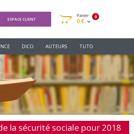
Panier
0
ESPACE CLIENT
0 €
otre panier est vide
ENCE
DICO
AUTEURS
TUTO
Votre Panier
Commander
e la sécurité sociale pour 2018