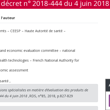
décret n° 2018-444 du 4 juin 2018
 l'auteur
imts – CEESP – Haute Autorité de santé –
 and economic evaluation committee – national
alth technologies – French National Authority for
onomic assessment
 santé
,
ons spécialisées en matière d’évaluation des produits de
444 du 4 juin 2018
,RDS, n°85, 2018, p.827-829