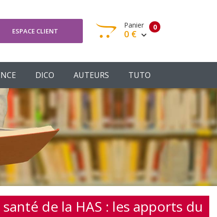
Panier
0
ESPACE CLIENT
0 €
otre panier est vide
ENCE
DICO
AUTEURS
TUTO
Votre Panier
Commander
santé de la HAS : les apports du