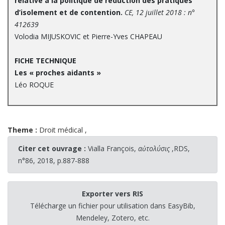
relative à la politique de réduction des pratiques
d’isolement et de contention.
CE, 12 juillet 2018 : n°
412639
Volodia MIJUSKOVIC et Pierre-Yves CHAPEAU
FICHE TECHNIQUE
Les « proches aidants »
Léo ROQUE
Theme :
Droit médical
,
Citer cet ouvrage :
Vialla François,
αὐτολύσις
,RDS,
n°86, 2018, p.887-888
Exporter vers RIS
Télécharge un fichier pour utilisation dans EasyBib,
Mendeley, Zotero, etc.