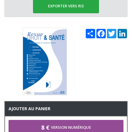
EXPORTER VERS RIS
Share
Facebook
Twitter
Li
AJOUTER AU PANIER
8 €
VERSION NUMÉRIQUE