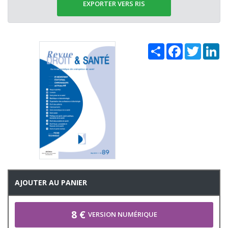
EXPORTER VERS RIS
Share
Facebook
Twitter
Li
AJOUTER AU PANIER
8 €
VERSION NUMÉRIQUE