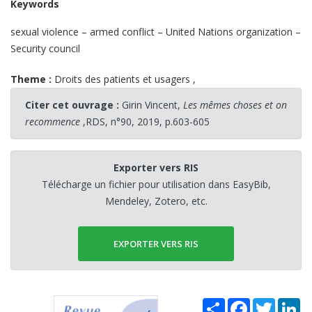
Keywords
sexual violence – armed conflict – United Nations organization –
Security council
Theme :
Droits des patients et usagers
,
Citer cet ouvrage :
Girin Vincent,
Les mêmes choses et on
recommence
,RDS, n°90, 2019, p.603-605
Exporter vers RIS
Télécharge un fichier pour utilisation dans EasyBib,
Mendeley, Zotero, etc.
EXPORTER VERS RIS
Share
Facebook
Twitter
Li