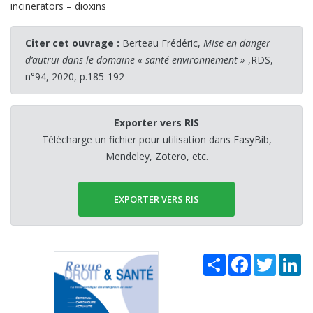
incinerators – dioxins
Citer cet ouvrage :
Berteau Frédéric,
Mise en danger
d’autrui dans le domaine « santé-environnement »
,RDS,
n°94, 2020, p.185-192
Exporter vers RIS
Télécharge un fichier pour utilisation dans EasyBib,
Mendeley, Zotero, etc.
EXPORTER VERS RIS
Share
Facebook
Twitter
Li