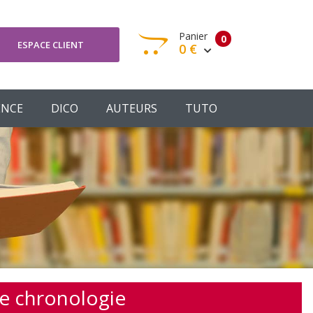
Panier
0
ESPACE CLIENT
0 €
otre panier est vide
ENCE
DICO
AUTEURS
TUTO
Votre Panier
Commander
de chronologie