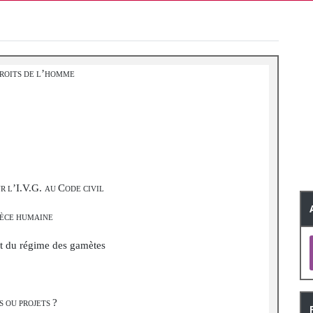
’
ROITS DE L
HOMME
’I.V.G.
C
UR L
AU
ODE CIVIL
ÈCE HUMAINE
ct du régime des gamètes
?
S OU PROJETS