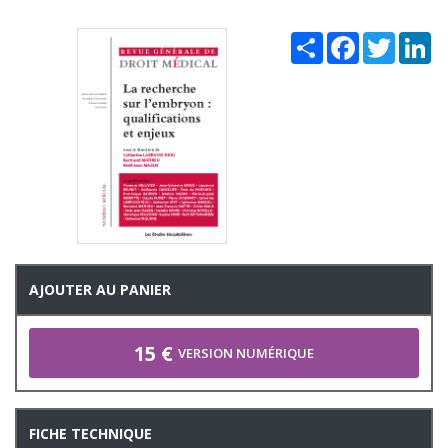
Share
Facebook
Twitter
Li
AJOUTER AU PANIER
15 €
VERSION NUMÉRIQUE
FICHE TECHNIQUE