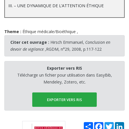
III. – UNE DYNAMIQUE DE L’ATTENTION ÉTHIQUE
Theme :
Éthique médicale/Bioéthique
,
Citer cet ouvrage :
Hirsch Emmanuel,
Conclusion en
devoir de vigilance
,RGDM, n°29, 2008, p.117-122
Exporter vers RIS
Télécharge un fichier pour utilisation dans EasyBib,
Mendeley, Zotero, etc.
EXPORTER VERS RIS
Share
Facebook
Twitter
Li