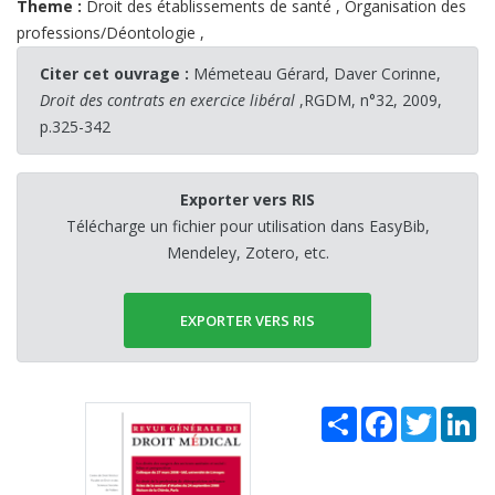
Theme :
Droit des établissements de santé
,
Organisation des
professions/Déontologie
,
Citer cet ouvrage :
Mémeteau Gérard, Daver Corinne,
Droit des contrats en exercice libéral
,RGDM, n°32, 2009,
p.325-342
Exporter vers RIS
Télécharge un fichier pour utilisation dans EasyBib,
Mendeley, Zotero, etc.
EXPORTER VERS RIS
Share
Facebook
Twitter
Li