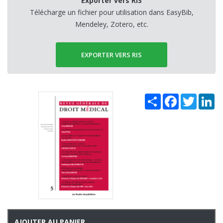
Exporter vers RIS
Télécharge un fichier pour utilisation dans EasyBib,
Mendeley, Zotero, etc.
EXPORTER VERS RIS
Share
Facebook
Twitter
Li
AJOUTER AU PANIER