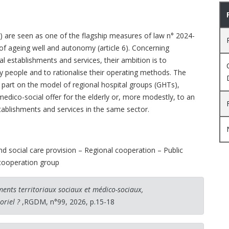
) are seen as one of the flagship measures of law n° 2024-
of ageing well and autonomy (article 6). Concerning
al establishments and services, their ambition is to
rly people and to rationalise their operating methods. The
n part on the model of regional hospital groups (GHTs),
medico-social offer for the elderly or, more modestly, to an
tablishments and services in the same sector.
nd social care provision – Regional cooperation – Public
 cooperation group
ents territoriaux sociaux et médico-sociaux,
riel ?
,RGDM, n°99, 2026, p.15-18