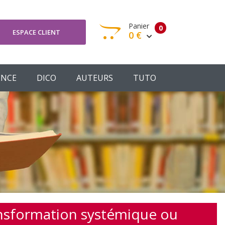
Panier
0
ESPACE CLIENT
0 €
otre panier est vide
ENCE
DICO
AUTEURS
TUTO
Votre Panier
Commander
ansformation systémique ou