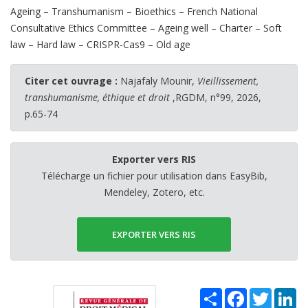
Ageing – Transhumanism – Bioethics – French National
Consultative Ethics Committee – Ageing well – Charter – Soft
law – Hard law – CRISPR-Cas9 – Old age
Citer cet ouvrage :
Najafaly Mounir,
Vieillissement,
transhumanisme, éthique et droit
,RGDM, n°99, 2026,
p.65-74
Exporter vers RIS
Télécharge un fichier pour utilisation dans EasyBib,
Mendeley, Zotero, etc.
EXPORTER VERS RIS
Share
Facebook
Twitter
Li