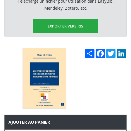
Télécharge un fichier pour utilisation dans EasyBib,
Mendeley, Zotero, etc.
EXPORTER VERS RIS
Share
Facebook
Twitter
Li
AJOUTER AU PANIER