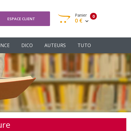
Panier
0
ESPACE CLIENT
0 €
otre panier est vide
ENCE
DICO
AUTEURS
TUTO
Votre Panier
Commander
ure