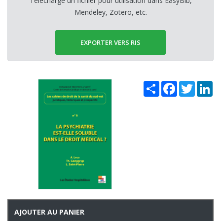
Télécharge un fichier pour utilisation dans EasyBib,
Mendeley, Zotero, etc.
EXPORTER VERS RIS
Share
Facebook
Twitter
Li
AJOUTER AU PANIER