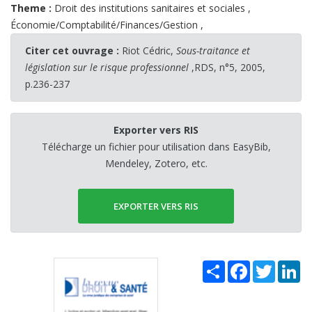
Theme :
Droit des institutions sanitaires et sociales
,
Économie/Comptabilité/Finances/Gestion
,
Citer cet ouvrage :
Riot Cédric,
Sous-traitance et
législation sur le risque professionnel
,RDS, n°5, 2005,
p.236-237
Exporter vers RIS
Télécharge un fichier pour utilisation dans EasyBib,
Mendeley, Zotero, etc.
EXPORTER VERS RIS
Share
Facebook
Twitter
Li