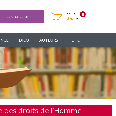
Panier
0
ESPACE CLIENT
0 €
otre panier est vide
ENCE
DICO
AUTEURS
TUTO
Votre Panier
Commander
ne des droits de l’Homme