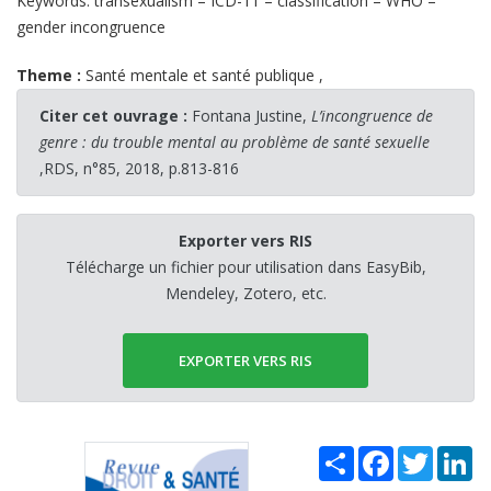
Keywords: transexualism – ICD-11 – classification – WHO –
gender incongruence
Theme :
Santé mentale et santé publique
,
Citer cet ouvrage :
Fontana Justine,
L’incongruence de
genre : du trouble mental au problème de santé sexuelle
,RDS, n°85, 2018, p.813-816
Exporter vers RIS
Télécharge un fichier pour utilisation dans EasyBib,
Mendeley, Zotero, etc.
EXPORTER VERS RIS
Share
Facebook
Twitter
Li