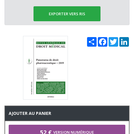
EXPORTER VERS RIS
Share
Facebook
Twitter
Li
AJOUTER AU PANIER
52 €
VERSION NUMÉRIQUE