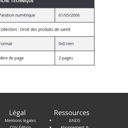
FICHE TECHNIQUE
Parution numérique
01/05/2006
Collection : Droit des produits de santé
Format
0x0 mm
Nbre de page
2 pages
Légal
Ressources
Mentions légales
BNDS
CGV Édition
Abonnement &