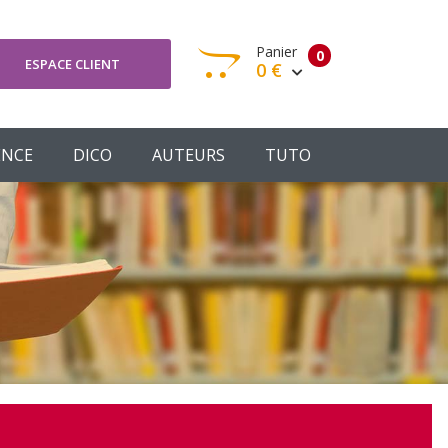
Panier
0
ESPACE CLIENT
0 €
otre panier est vide
ENCE
DICO
AUTEURS
TUTO
Votre Panier
Commander