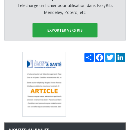
Télécharge un fichier pour utilisation dans EasyBib,
Mendeley, Zotero, etc.
EXPORTER VERS RIS
Share
Facebook
Twitter
Li
AJOUTER AU PANIER