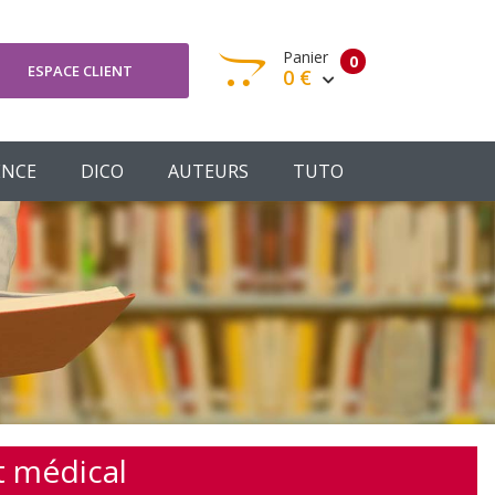
Panier
0
ESPACE CLIENT
0 €
otre panier est vide
ENCE
DICO
AUTEURS
TUTO
Votre Panier
Commander
t médical