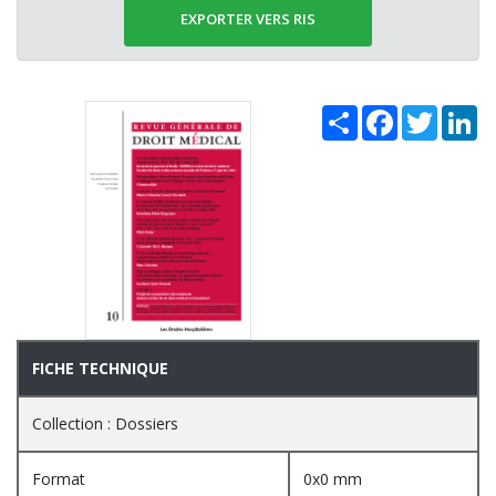
EXPORTER VERS RIS
Share
Facebook
Twitter
Li
FICHE TECHNIQUE
Collection : Dossiers
Format
0x0 mm