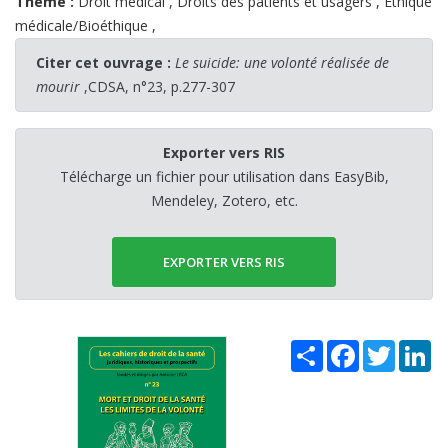
Theme :
Droit médical
,
Droits des patients et usagers
,
Éthique
médicale/Bioéthique
,
Citer cet ouvrage :
Le suicide: une volonté réalisée de
mourir
,CDSA, n°23, p.277-307
Exporter vers RIS
Télécharge un fichier pour utilisation dans EasyBib,
Mendeley, Zotero, etc.
EXPORTER VERS RIS
Share
Facebook
Twitter
Li