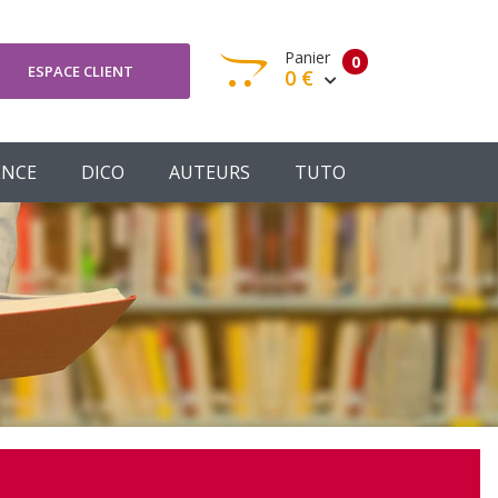
Panier
0
ESPACE CLIENT
0 €
otre panier est vide
ENCE
DICO
AUTEURS
TUTO
Votre Panier
Commander