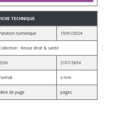
FICHE TECHNIQUE
Parution numérique
19/01/2024
Collection : Revue droit & santé
ISSN
2107-5654
Format
x mm
Nbre de page
pages